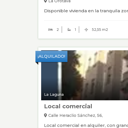
La Orotava
Disponible vivienda en la tranquila z
2
1
52,55 m2
¡ALQUILADO!
La Laguna
Local comercial
Calle Heraclio Sánchez, 56,
Local comercial en alquiler, con gran