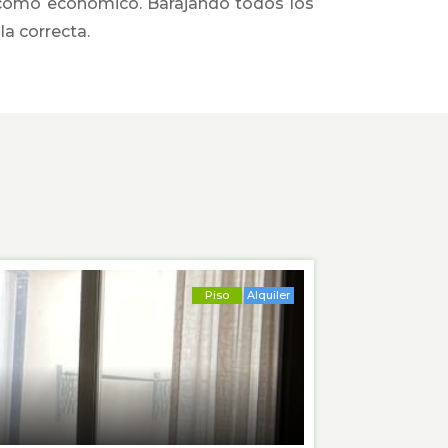
l como económico. Barajando todos los
la correcta.
Piso
Alquiler